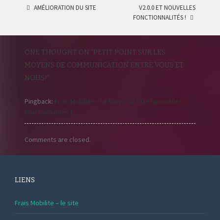
AMÉLIORATION DU SITE
V2.0.0 ET NOUVELLES
POST
FONCTIONNALITÉS !
NAVIGATION
ONE THOUGHT ON “
PETIT POINT SUR LES
MOYENS DE COMMUNICATION ENTRE VOUS ET
NOUS!
”
Pingback:
Frais Mobilite – Le blog » V2.0.0 et nouvelles
fonctionnalités !
Comments are closed.
LIENS
Frais Mobilite – le site