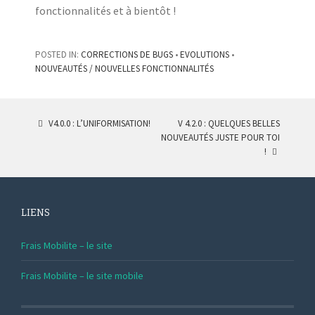
fonctionnalités et à bientôt !
POSTED IN:
CORRECTIONS DE BUGS
•
EVOLUTIONS
•
NOUVEAUTÉS / NOUVELLES FONCTIONNALITÉS
V4.0.0 : L’UNIFORMISATION!
V 4.2.0 : QUELQUES BELLES
POST
NOUVEAUTÉS JUSTE POUR TOI
!
NAVIGATION
LIENS
Frais Mobilite – le site
Frais Mobilite – le site mobile