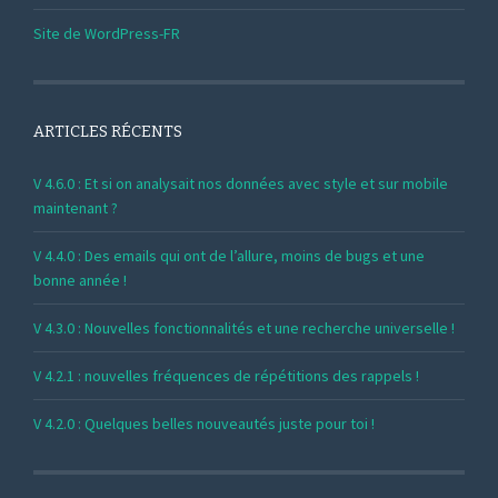
Site de WordPress-FR
ARTICLES RÉCENTS
V 4.6.0 : Et si on analysait nos données avec style et sur mobile
maintenant ?
V 4.4.0 : Des emails qui ont de l’allure, moins de bugs et une
bonne année !
V 4.3.0 : Nouvelles fonctionnalités et une recherche universelle !
V 4.2.1 : nouvelles fréquences de répétitions des rappels !
V 4.2.0 : Quelques belles nouveautés juste pour toi !